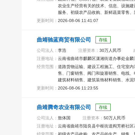
农业生产经营有关的技术、信息、设施建
服务、初级农产品收购、新鲜蔬菜零售、
口代理、食品进出口
更新时间：
2026-08-06 11:41:07
曲靖驰蓝商贸有限公司
存续
公司法人：
李浩
注册资本：
30万人民币
注册地址：
云南省曲靖市麒麟区潇湘街道办事处金麟湾
经营范围：
道路货物运输、建设工程施工、住宅室内
售、门窗销售、阀门和旋塞销售、电线、
建筑材料销售、建筑装饰材料销售、水泥
内贸易代理、建筑工程用机械销售
更新时间：
2026-08-06 11:23:55
曲靖腾奇农业有限公司
存续
公司法人：
敖体国
注册资本：
50万人民币
注册地址：
云南省曲靖市陆良县中枢街道阎芳桥社区圣
经营范围：
初级农产品收购、农产品的生产、销售、