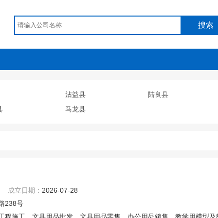
搜索
沾益县
陆良县
县
马龙县
成立日期：
2026-07-28
238号
工程施工、文具用品批发、文具用品零售、办公用品销售、教学用模型及