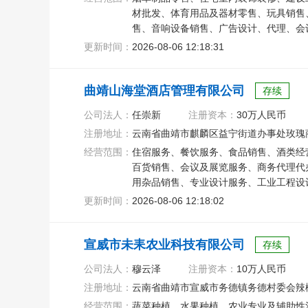
材批发、体育用品及器材零售、玩具销售
售、音响设备销售、广告设计、代理、会
食品销售
更新时间：
2026-08-06 12:18:31
曲靖山海堂酒店管理有限公司
存续
公司法人：
任崇新
注册资本：
30万人民币
注册地址：
云南省曲靖市麒麟区益宁街道办事处玫瑰商
经营范围：
住宿服务、餐饮服务、食品销售、酒类经
百货销售、会议及展览服务、商务代理代
用杂品销售、专业设计服务、工业工程设
更新时间：
2026-08-06 12:18:02
宣威市未耒农业科技有限公司
存续
公司法人：
穆云泽
注册资本：
10万人民币
注册地址：
云南省曲靖市宣威市务德镇务德村委会辣
经营范围：
蔬菜种植、水果种植、农业专业及辅助性