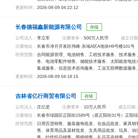
及发电机组销售
更新时间：
2026-08-09 04:22:12
长春德福鑫新能源有限公司
存续
公司法人：
李立军
注册资本：
500万人民币
成立日期
注册地址：
长春市净月开发区伟峰·东域A区A地块H9号楼101号
经营范围：
合同能源管理、电池销售、工程技术服务、技术服务
务、电池零配件销售、储能技术服务、太阳能发电技
集成服务、信息技术咨询服务、工业互联网数据服务
务、供、电业务
更新时间：
2026-08-09 04:18:15
吉林省亿行商贸有限公司
存续
公司法人：
庄亿坚
注册资本：
10万人民币
成立日期
注册地址：
长春市绿园区正阳街1589号（原正阳街31号）正阳综
经营范围：
日用百货销售、服装服饰批发、化妆品批发、家具销
售、体育用品及器材批发、文具用品批发、玩具、动
售、针纺织品销售、眼镜销售、礼品花卉销售、户外