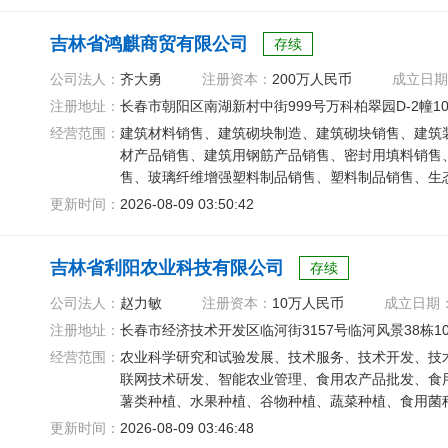
吉林省鸿麒商贸有限公司
存续
公司法人：
齐大勇
注册资本：
200万人民币
成立日期
注册地址：
长春市朝阳区南湖新村中街999号万科柏翠园D-2幢1
经营范围：
建筑材料销售、建筑砌块制造、建筑砌块销售、建筑
材产品销售、建筑用钢筋产品销售、密封用填料销售
售、玻璃纤维增强塑料制品销售、塑料制品销售、生
构构件销售
更新时间：
2026-08-09 03:50:42
吉林省利阳农业科技有限公司
存续
公司法人：
赵力敏
注册资本：
10万人民币
成立日期
注册地址：
长春市经济技术开发区临河街3157号临河风景38栋10
经营范围：
农业科学研究和试验发展、技术服务、技术开发、技
联网技术研发、智能农业管理、食用农产品批发、食
薯类种植、水果种植、谷物种植、蔬菜种植、食用菌
更新时间：
2026-08-09 03:46:48