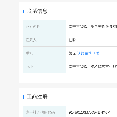
联系信息
公司名称
南宁市武鸣区沃爪宠物服务有
联系人
任盼
手机
暂无
认领完善电话
地址
南宁市武鸣区双桥镇苏宫村那宫
工商注册
统一社会信用代码
91450110MAKG4BNX6M