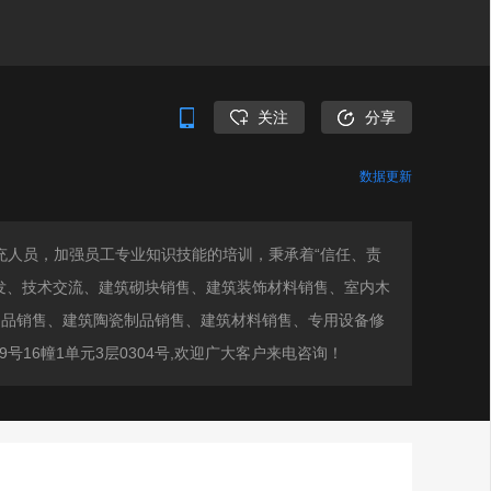
关注
分享
数据更新
充人员，加强员工专业知识技能的培训，秉承着“信任、责
发、技术交流、建筑砌块销售、建筑装饰材料销售、室内木
制品销售、建筑陶瓷制品销售、建筑材料销售、专用设备修
16幢1单元3层0304号,欢迎广大客户来电咨询！