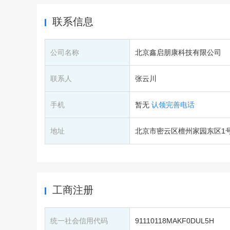
联系信息
公司名称
北京鑫启朋康科技有限公司
联系人
张云川
手机
暂无
认领完善电话
地址
北京市密云区檀州家园东区1号楼4
工商注册
统一社会信用代码
91110118MAKF0DUL5H