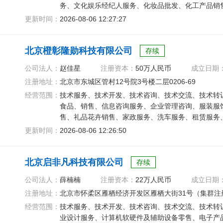
务、文化娱乐经纪人服务、化妆品批发、化工产品销
应用服务、专业设计服务
更新时间：
2026-08-06 12:27:27
北京橙彰隆勋科技有限公司
存续
公司法人：
赵佳星
注册资本：
50万人民币
成立日期
注册地址：
北京市东城区管村12号院3号楼二层0206-69
经营范围：
技术服务、技术开发、技术咨询、技术交流、技术转
食品、销售、信息咨询服务、企业管理咨询、服装服
售、礼品花卉销售、家政服务、洗车服务、租赁服务
器材销售、金属材料销售
更新时间：
2026-08-06 12:26:50
北京启非凡科技有限公司
存续
公司法人：
薛楠楠
注册资本：
22万人民币
成立日期
注册地址：
北京市怀柔区雁栖经济开发区雁栖大街31号（集群注
经营范围：
技术服务、技术开发、技术咨询、技术交流、技术转
业设计服务、计算机软硬件及辅助设备零售、电子产