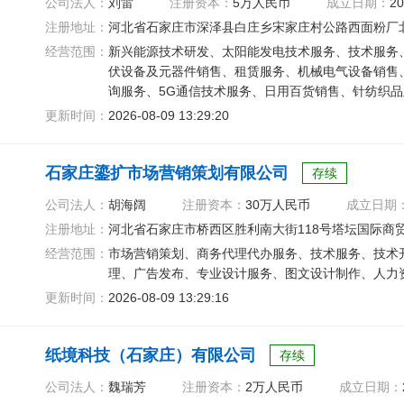
公司法人：
刘雷
注册资本：
5万人民币
成立日期：
20
注册地址：
河北省石家庄市深泽县白庄乡宋家庄村公路西面粉厂
经营范围：
新兴能源技术研发、太阳能发电技术服务、技术服务
伏设备及元器件销售、租赁服务、机械电气设备销售
询服务、5G通信技术服务、日用百货销售、针纺织
纸制品销售
更新时间：
2026-08-09 13:29:20
石家庄鎏扩市场营销策划有限公司
存续
公司法人：
胡海阔
注册资本：
30万人民币
成立日期
注册地址：
河北省石家庄市桥西区胜利南大街118号塔坛国际商贸
经营范围：
市场营销策划、商务代理代办服务、技术服务、技术
理、广告发布、专业设计服务、图文设计制作、人力
更新时间：
2026-08-09 13:29:16
纸境科技（石家庄）有限公司
存续
公司法人：
魏瑞芳
注册资本：
2万人民币
成立日期：