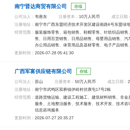
南宁晋达商贸有限公司
存续
公司法人：
韦善东
注册资本：
10万人民币
成立日期
注册地址：
南宁市广西东盟经济技术开发区建设南路6号东盟绿地大学
经营范围：
服装服饰零售、箱包销售、鞋帽零售、针纺织品销售
售、日用百货销售、日用品销售、母婴用品销售、汽
办公用品销售、体育用品及器材零售、电子产品销售
卫生洁具销售
更新时间：
2026-07-28 05:41:30
广西军富供应链有限公司
存续
公司法人：
苏山
注册资本：
50万人民币
成立日期：
2
注册地址：
南宁市武鸣区双桥镇伊岭村伏廪屯17号2栋
经营范围：
道路货物运输、建设工程施工、建筑材料销售、非金
服务、土地整治服务、技术服务、技术开发、技术咨
信息咨询服务
更新时间：
2026-07-27 20:35:27