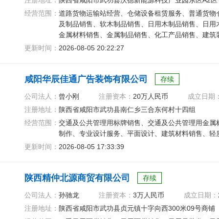
注册地址：
陕西省咸阳市武功县沃德新能源科技产业园东区A2区
经营范围：
道路货物运输站经营、仓储设备租赁服务、普通货物
及制品销售、软木制品销售、日用木制品销售、日用
金属材料销售、金属制品销售、化工产品销售、建筑
城市配送运输服务
更新时间：
2026-08-05 20:22:27
咸阳华辰佳通广告装饰有限公司
存续
公司法人：
曾小刚
注册资本：
20万人民币
成立日期
注册地址：
陕西省咸阳市武功县南仁乡三合东何村十四组
经营范围：
交通及公共管理用标牌销售、交通及公共管理用金属
制作、专业设计服务、平面设计、建筑材料销售、轻
更新时间：
2026-08-05 17:33:39
陕西精仲北源商贸有限公司
存续
公司法人：
孙驰龙
注册资本：
3万人民币
成立日期：
注册地址：
陕西省咸阳市武功县贞元镇十字向西300米09号商铺