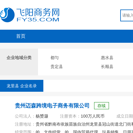
首页
企业地域分类
都匀
惠水县
贵定县
长顺县
龙里县 企业名录
贵州迈森跨境电子商务有限公司
存续
公司法人：
杨赟灏
注册资本：
100万人民币
成立日期
注册地址：
贵州省黔南布依族苗族自治州龙里县冠山街道北门街和
经营范围：
的、文件经营、的、国内贸易代理、玩具销售、日用