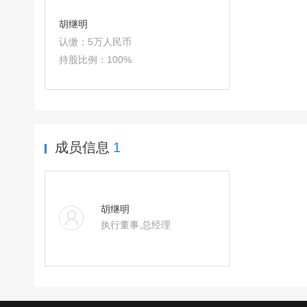
胡继明
认缴：
5万人民币
持股比例：
100%
成员信息
1
胡继明
执行董事,总经理