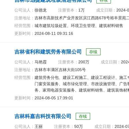
吉林市迅捷建筑垃圾清运有限公司
存续
公司法人：
徐德龙
注册资本：
1万
成立日期：
2024-
注册地址：
吉林市高新技术产业开发区滨江西路678号裕丰景苑二期
经营范围：
城市建筑垃圾处置、环境卫生管理、建筑材料销售
更新时间：
2024-08-11 09:31:16
吉林省利和建筑劳务有限公司
存续
公司法人：
马艳霞
注册资本：
200万
成立日期：
202
注册地址：
吉林市丰满区吉林大街105号
经营范围：
建筑劳务分包、建设工程施工、建设工程设计、施工
门窗安装服务、城市绿化管理、市政设施管理、广告
务、家用电器安装服务、建筑材料销售、建筑装饰材
电线、电缆经营
更新时间：
2024-08-05 17:39:01
吉林科嘉吉科技有限公司
存续
公司法人：
王丽
注册资本：
50万
成立日期：
2024-0