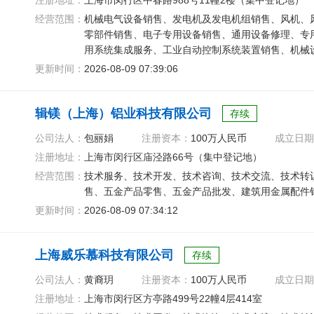
注册地址：
上海市闵行区中春路988号11幢2楼（集中登记地）
经营范围：
机械电气设备销售、发电机及发电机组销售、风机、
零部件销售、电子专用设备销售、通用设备修理、专
用系统集成服务、工业自动控制系统装置销售、机械
及纯净设备销售
更新时间：
2026-08-09 07:39:06
辑镁（上海）铝业科技有限公司
存续
公司法人：
包丽娟
注册资本：
100万人民币
成立日期
注册地址：
上海市闵行区庙泾路66号（集中登记地）
经营范围：
技术服务、技术开发、技术咨询、技术交流、技术转
售、五金产品零售、五金产品批发、建筑用金属配件
更新时间：
2026-08-09 07:34:12
上海威乐慕科技有限公司
存续
公司法人：
黄裔玥
注册资本：
100万人民币
成立日期
注册地址：
上海市闵行区方亭路499号22幢4层414室