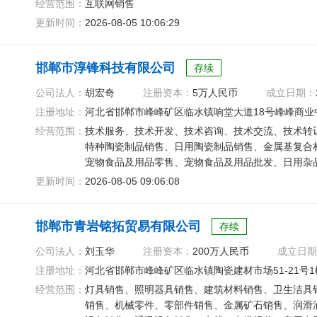
经营范围：
互联网销售
更新时间：
2026-08-05 10:06:29
邯郸市淳锋科技有限公司
存续
公司法人：
胡宏奇
注册资本：
5万人民币
成立日期：
注册地址：
河北省邯郸市峰峰矿区临水镇响堂大道18号峰峰商业中
经营范围：
技术服务、技术开发、技术咨询、技术交流、技术转
特种陶瓷制品销售、日用陶瓷制品销售、金属基复合
宠物食品及用品零售、宠物食品及用品批发、日用杂
材料销售
更新时间：
2026-08-05 09:06:08
邯郸市青岩铭拓贸易有限公司
存续
公司法人：
刘玉华
注册资本：
200万人民币
成立日期
注册地址：
河北省邯郸市峰峰矿区临水镇陶瓷建材市场51-21号1
经营范围：
灯具销售、照明器具销售、建筑材料销售、卫生洁具
销售、机械零件、零部件销售、金属矿石销售、润滑