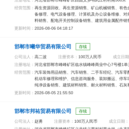
注册地址：
河北省邯郸市峰峰矿区西固义乡韦武庄村村南500米
经营范围：
再生资源回收、再生资源销售、矿山机械销售、有色
备修理、电气设备修理、计算机及办公设备维修、对
料销售、配电开关控制设备销售、建筑用金属配件销
非金属矿及制品销售
更新时间：
2026-08-06 04:18:17
邯郸市曦华贸易有限公司
存续
公司法人：
高二波
注册资本：
100万人民币
成立日期
注册地址：
河北省邯郸市峰峰矿区临水镇峰峰商业中心7号楼1单元
经营范围：
汽车装饰用品销售、汽车销售、二手车经纪、汽车零
机动车修理和维护、信息咨询服务、装卸搬运、停车
纯净设备销售、建筑材料销售、耐火材料销售、石灰
建筑材料销售
更新时间：
2026-08-05 21:55:50
邯郸市邦祐贸易有限公司
存续
公司法人：
赵勇
注册资本：
100万人民币
成立日期：