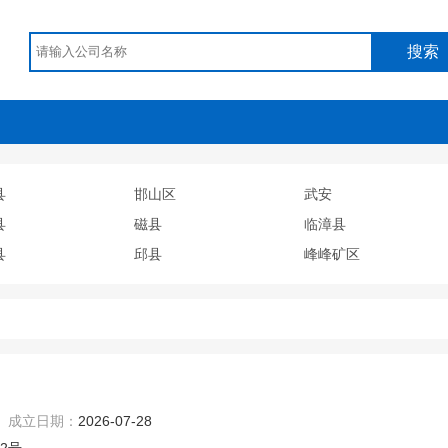
搜索
县
邯山区
武安
县
磁县
临漳县
县
邱县
峰峰矿区
成立日期：
2026-07-28