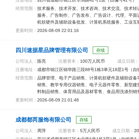
注册地址：
四川省成都市锦江区华润路42号1层（自编号42号）
经营范围：
技术服务、技术开发、技术咨询、技术交流、技术转
服务、广告制作、广告发布、广告设计、代理、平面
机软硬件及辅助设备批发、计算机系统服务、工业互
物联网应用服务
更新时间：
2026-08-09 22:01:16
四川速据星品牌管理有限公司
存续
公司法人：
陈亮
注册资本：
100万人民币
成立日期：
注册地址：
成都市锦江区锦华路三段88号1栋3单元18层1号（自编资
经营范围：
品牌管理、电子产品销售、计算机软硬件及辅助设备
销售、教学专用仪器销售、电子元器件零售、新型建
料制品销售、体育用品及器材零售、食品用洗涤剂销
网销售、互联网销售
更新时间：
2026-08-09 21:01:48
成都都芮服饰有限公司
存续
公司法人：
周萍
注册资本：
5万人民币
成立日期：
20