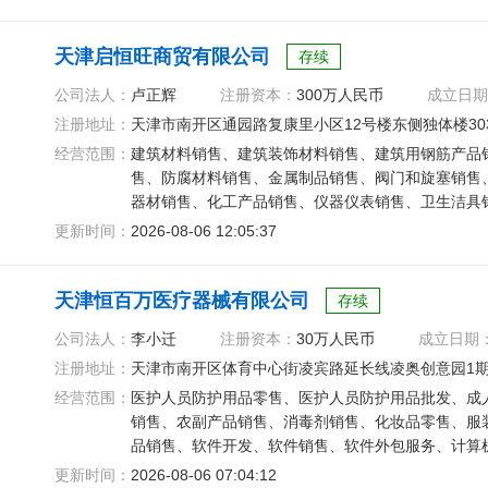
天津启恒旺商贸有限公司
存续
公司法人：
卢正辉
注册资本：
300万人民币
成立日期
注册地址：
天津市南开区通园路复康里小区12号楼东侧独体楼30
经营范围：
建筑材料销售、建筑装饰材料销售、建筑用钢筋产品
售、防腐材料销售、金属制品销售、阀门和旋塞销售
器材销售、化工产品销售、仪器仪表销售、卫生洁具
器材销售、门窗销售
更新时间：
2026-08-06 12:05:37
天津恒百万医疗器械有限公司
存续
公司法人：
李小迁
注册资本：
30万人民币
成立日期
注册地址：
天津市南开区体育中心街凌宾路延长线凌奥创意园1期4
经营范围：
医护人员防护用品零售、医护人员防护用品批发、成
销售、农副产品销售、消毒剂销售、化妆品零售、服
品销售、软件开发、软件销售、软件外包服务、计算
交流、技术转让、技术推广
更新时间：
2026-08-06 07:04:12