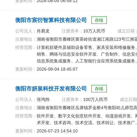
更新时间：
2026-08-05 06:58:12
衡阳市宸衍智算科技有限公司
存续
公司法人：
肖易龙
注册资本：
10万人民币
成立日期
注册地址：
湖南省衡阳市雁峰区黄茶岭街道湘江南路123号江洲花园5
经营范围：
计算机软硬件及辅助设备零售、家具安装和维修服务
销售、网络与信息安全软件开发、广告制作、信息安
信息系统集成服务、人工智能行业应用系统集成服务
平台
更新时间：
2026-08-04 18:45:07
衡阳市妍泉科技开发有限公司
存续
公司法人：
张鸿炜
注册资本：
100万人民币
成立日期
注册地址：
湖南省衡阳市雁峰区岳屏镇罗金桥4号衡阳幼儿师范高等
经营范围：
软件开发、数字文化创意软件开发、动漫游戏开发、
术开发、技术咨询、技术交流、技术转让、技术推广
更新时间：
2026-07-23 14:54:10