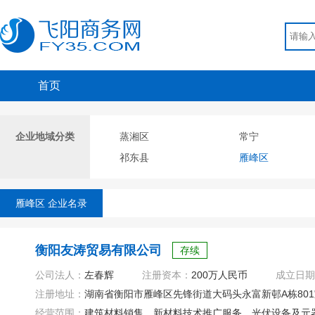
首页
企业地域分类
蒸湘区
常宁
祁东县
雁峰区
雁峰区 企业名录
衡阳友涛贸易有限公司
存续
公司法人：
左春辉
注册资本：
200万人民币
成立日期
注册地址：
湖南省衡阳市雁峰区先锋街道大码头永富新邨A栋801
经营范围：
建筑材料销售、新材料技术推广服务、光伏设备及元